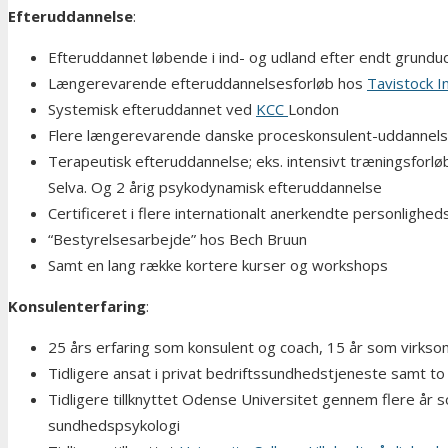
Efteruddannelse
:
Efteruddannet løbende i ind- og udland efter endt grund
Længerevarende efteruddannelsesforløb hos
Tavistock I
Systemisk efteruddannet ved
KCC
London
Flere længerevarende danske proceskonsulent-uddannelse
Terapeutisk efteruddannelse; eks. intensivt træningsforløb
Selva. Og 2 årig psykodynamisk efteruddannelse
Certificeret i flere internationalt anerkendte personlighe
“Bestyrelsesarbejde” hos Bech Bruun
Samt en lang række kortere kurser og workshops
Konsulenterfaring
:
25 års erfaring som konsulent og coach, 15 år som virks
Tidligere ansat i privat bedriftssundhedstjeneste samt to
Tidligere tillknyttet Odense Universitet gennem flere år 
sundhedspsykologi