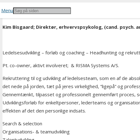
Menu
Kim Bisgaard; Direktør, erhvervspsykolog, (cand. psych. 
Ledelsesudvikling – forløb og coaching – Headhunting og rekrutt
Pt. co-owner, aktivt involveret;
& RISMA Systems A/S.
Rekruttering til og udvikling af ledelsesteam, som en af de abs
det nede på jorden, tæt på jeres virkelighed, “ligepå” og profe
Gennemtænkt, tilpasset og professionelt gennemført proces, s
Udviklingsforløb for enkeltpersoner, lederteams og organisatio
effekten af det den personlige indsats.
Search & selection
Organisations- & teamudvikling
Talentudvikling