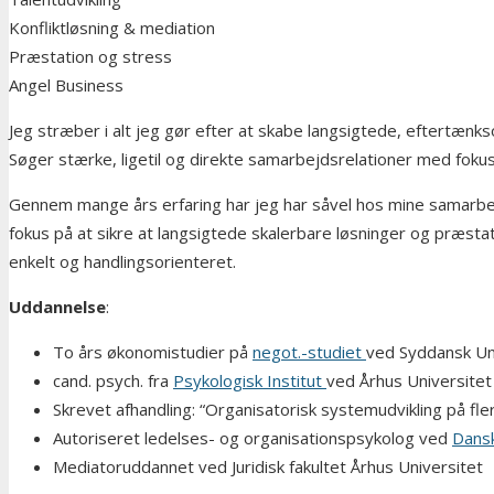
Konfliktløsning & mediation
Præstation og stress
Angel Business
Jeg stræber i alt jeg gør efter at skabe langsigtede, eftertænk
Søger stærke, ligetil og direkte samarbejdsrelationer med foku
Gennem mange års erfaring har jeg har såvel hos mine samarbe
fokus på at sikre at langsigtede skalerbare løsninger og præst
enkelt og handlingsorienteret.
Uddannelse
:
To års økonomistudier på
negot.-studiet
ved Syddansk Un
cand. psych. fra
Psykologisk Institut
ved Århus Universitet
Skrevet afhandling: “Organisatorisk systemudvikling på fle
Autoriseret ledelses- og organisationspsykolog ved
Dans
Mediatoruddannet ved Juridisk fakultet Århus Universitet