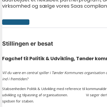
virksomhed og sælge vores Saas complian
Se mere
Stillingen er besat
Fagchef til Politik & Udvikling, Tønder
kom
Vil du være en central spiller i Tønder Kommunes organisation
ind i fremtiden?
Stabsenheden Politik & Udvikling med reference til kommunaldire
udvikling og tilpasning af organisationen. Vi søger derfor en 
spidsen for staben.