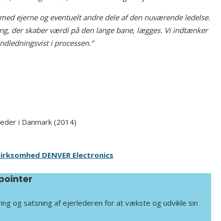
 med ejerne og eventuelt andre dele af den nuværende ledelse.
ring, der skaber værdi på den lange bane, lægges. Vi indtænker
dledningsvist i processen.”
eder i Danmark (2014)
virksomhed DENVER Electronics
pointer
ring og satsning af ejerlederen for at vækste og udvikle sin