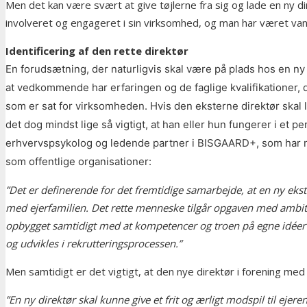
Men det kan være svært at give tøjlerne fra sig og lade en ny 
involveret og engageret i sin virksomhed, og man har været vant
Identificering af den rette direktør
En forudsætning, der naturligvis skal være på plads hos en ny e
at vedkommende har erfaringen og de faglige kvalifikationer, de
som er sat for virksomheden. Hvis den eksterne direktør skal l
det dog mindst lige så vigtigt, at han eller hun fungerer i et 
erhvervspsykolog og ledende partner i BISGAARD+, som har man
som offentlige organisationer:
”Det er definerende for det fremtidige samarbejde, at en ny eks
med ejerfamilien. Det rette menneske tilgår opgaven med ambit
opbygget samtidigt med at kompetencer og troen på egne idéer 
og udvikles i rekrutteringsprocessen.”
Men samtidigt er det vigtigt, at den nye direktør i forening med
”En ny direktør skal kunne give et frit og ærligt modspil til eje