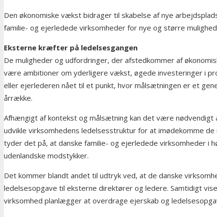
Den økonomiske vækst bidrager til skabelse af nye arbejdsplad
familie- og ejerledede virksomheder for nye og større mulighe
Eksterne kræfter på ledelsesgangen
De muligheder og udfordringer, der afstedkommer af økonomisk 
være ambitioner om yderligere vækst, øgede investeringer i produ
eller ejerlederen nået til et punkt, hvor målsætningen er et gen
årrække.
Afhængigt af kontekst og målsætning kan det være nødvendigt 
udvikle virksomhedens ledelsesstruktur for at imødekomme de 
tyder det på, at danske familie- og ejerledede virksomheder i
udenlandske modstykker.
Det kommer blandt andet til udtryk ved, at de danske virksomhed
ledelsesopgave til eksterne direktører og ledere. Samtidigt vise
virksomhed planlægger at overdrage ejerskab og ledelsesopgav