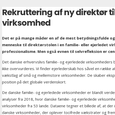
Rekruttering af ny direktør t
virksomhed
Det er på mange måder en af de mest betydningsfulde og 
menneske til direktørstolen i en familie- eller ejerlede
professionalisme. Men også evnen til selvrefleksion er cent
Det danske erhvervslivs familie- og ejerledede virksomheders
ikke overvurderes. Vi finder ejerlederskab hos såvel en række 
vækstlag af små og mellemstore virksomheder. De skaber ekspor
position på det globale verdenskort.
De danske familie- og ejerledede virksomheder er blandt verden
analyser fra 2018, hvor danske familie- og ejerledede virksom
virksomheder fra 53 lande. Dataene tegner et billede af, at der i
danske virksomheder, der oplever tocifrede vækstrater og fre