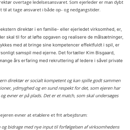
direktør overtage ledelsesansvaret. Som ejerleder er man dybt
 til at tage ansvaret i både op- og nedgangstider.
kstern direktør i en familie- eller ejerledet virksomhed, er,
r skal til for at løfte opgaven og realisere de målsætninger,
ykkes med at bringe sine kompetencer effektfuldt i spil, er
personligt samspil med ejerne. Det fortæller Kim Bisgaard,
ge års erfaring med rekruttering af ledere i såvel private
tern direktør er socialt kompetent og kan spille godt sammen
ioner, ydmyghed og en sund respekt for det, som ejeren har
og evner er på plads. Det er et match, som skal undersøges
 ejeren evner at etablere et frit arbejdsrum:
ren og bidrage med nye input til forfølgelsen af virksomhedens