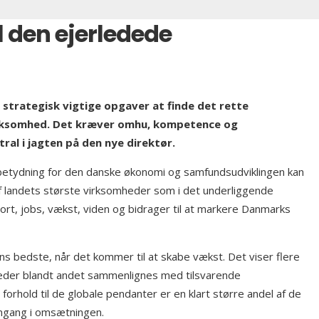
il den ejerledede
strategisk vigtige opgaver at finde det rette
t virksomhed. Det kræver omhu, kompetence og
ral i jagten på den nye direktør.
 betydning for den danske økonomi og samfundsudviklingen kan
af landets største virksomheder som i det underliggende
t, jobs, vækst, viden og bidrager til at markere Danmarks
s bedste, når det kommer til at skabe vækst. Det viser flere
heder blandt andet sammenlignes med tilsvarende
 forhold til de globale pendanter er en klart større andel af de
mgang i omsætningen.