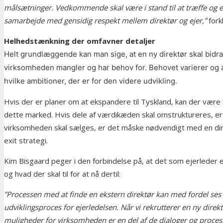
målsætninger. Vedkommende skal være i stand til at træffe og e
samarbejde med gensidig respekt mellem direktør og ejer,”
fork
Helhedstænkning der omfavner detaljer
Helt grundlæggende kan man sige, at en ny direktør skal bi
virksomheden mangler og har behov for. Behovet varierer og a
hvilke ambitioner, der er for den videre udvikling.
Hvis der er planer om at ekspandere til Tyskland, kan der være
dette marked. Hvis dele af værdikæden skal omstruktureres, e
virksomheden skal sælges, er det måske nødvendigt med en dir
exit strategi.
Kim Bisgaard peger i den forbindelse på, at det som ejerleder er
og hvad der skal til for at nå dertil:
”Processen med at finde en ekstern direktør kan med fordel ses
udviklingsproces for ejerledelsen. Når vi rekrutterer en ny dire
muligheder for virksomheden er en del af de dialoger og proces